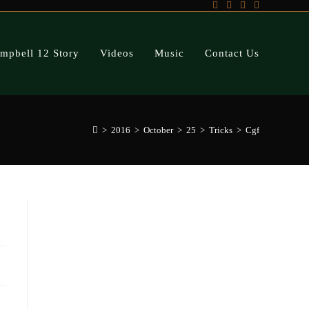
mpbell 12 Story
Videos
Music
Contact Us
>
2016
>
October
>
25
>
Tricks
>
Cgf