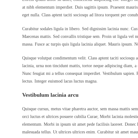
at nibh elementum imperdiet. Duis sagittis ipsum. Praesent mauris
eget nulla. Class aptent taciti sociosqu ad litora torquent per conu
Curabitur sodales ligula in libero. Sed dignissim lacinia nunc. Cur
Maecenas mattis. Sed convallis tristique sem. Proin ut ligula vel nun
massa. Fusce ac turpis quis ligula lacinia aliquet. Mauris ipsum. 
Quisque volutpat condimentum velit. Class aptent taciti sociosqu 
lacinia, urna non tincidunt mattis, tortor neque adipiscing diam, a 
Nunc feugiat mi a tellus consequat imperdiet. Vestibulum sapien. 
lectus. Integer euismod lacus luctus magna.
Vestibulum lacinia arcu
Quisque cursus, metus vitae pharetra auctor, sem massa mattis se
orci luctus et ultrices posuere cubilia Curae; Morbi lacinia moles
elementum. Morbi in ipsum sit amet pede facilisis laoreet. Donec l
malesuada tellus. Ut ultrices ultrices enim. Curabitur sit amet maur