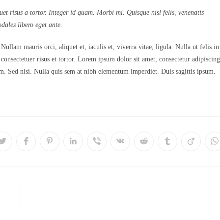
uet risus a tortor. Integer id quam. Morbi mi. Quisque nisl felis, venenatis
odales libero eget ante.
Nullam mauris orci, aliquet et, iaculis et, viverra vitae, ligula. Nulla ut felis in
onsectetuer risus et tortor. Lorem ipsum dolor sit amet, consectetur adipiscing
iam. Sed nisi. Nulla quis sem at nibh elementum imperdiet. Duis sagittis ipsum.
Opens
Opens
Opens
Opens
Opens
Opens
Opens
Opens
Opens
O
in
in
in
in
in
in
in
in
in
in
a
a
a
a
a
a
a
a
a
a
new
new
new
new
new
new
new
new
new
n
window
window
window
window
window
window
window
window
window
w
NT