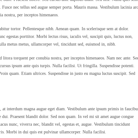
. Fusce nec tellus sed augue semper porta. Mauris massa. Vestibulum lacinia ar
bia nostra, per inceptos himenaeos.
abitur tortor. Pellentesque nibh. Aenean quam. In scelerisque sem at dolor.
c egestas porttitor. Morbi lectus risus, iaculis vel, suscipit quis, luctus non,
Nulla metus metus, ullamcorper vel, tincidunt sed, euismod in, nibh.
ad litora torquent per conubia nostra, per inceptos himenaeos. Nam nec ante. Se
cursus ipsum ante quis turpis. Nulla facilisi. Ut fringilla. Suspendisse potenti.
Proin quam. Etiam ultrices. Suspendisse in justo eu magna luctus suscipit. Sed
m, at interdum magna augue eget diam. Vestibulum ante ipsum primis in faucibu
tie dui. Praesent blandit dolor. Sed non quam. In vel mi sit amet augue congue
acus nunc, viverra nec, blandit vel, egestas et, augue. Vestibulum tincidunt
is. Morbi in dui quis est pulvinar ullamcorper. Nulla facilisi.