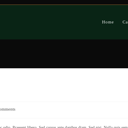
Home
Ca
omments
ts:
ec odio. Praesent libero. Sed cursus ante dapibus diam. Sed nisi. Nulla quis sem