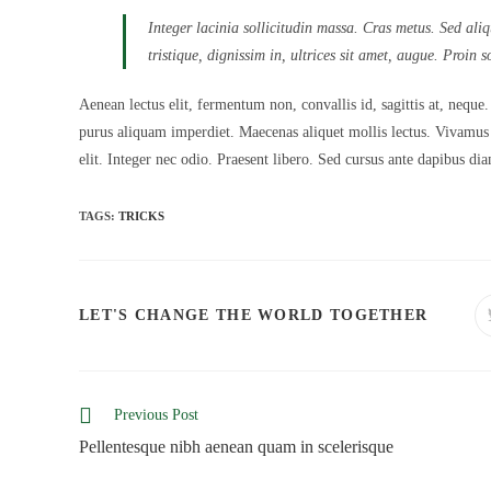
Integer lacinia sollicitudin massa. Cras metus. Sed aliq
tristique, dignissim in, ultrices sit amet, augue. Proin s
Aenean lectus elit, fermentum non, convallis id, sagittis at, neque. 
purus aliquam imperdiet. Maecenas aliquet mollis lectus. Vivamus c
elit. Integer nec odio. Praesent libero. Sed cursus ante dapibus d
TAGS:
TRICKS
SHARE
LET'S CHANGE THE WORLD TOGETHER
THIS
CONTE
Read
Previous Post
more
Pellentesque nibh aenean quam in scelerisque
articles